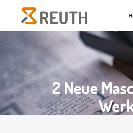
H
EIGENE KONSTRUKTION
SPRIT
WARTUNG UND REPARATUR
MASCHI
SILIKON-/LSR-FORMEN
2 Neue Masc
TYPEN VON WERKZEUGEN
Werk
WERKZEUGE MIT HEISSKANAL-S
YSTEMEN
SCHIEBERWERKZEUGE
AUSSCHRAUBFORMEN