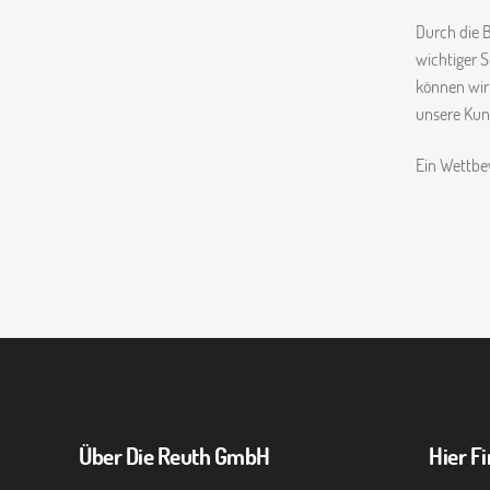
Durch die B
wichtiger S
können wir
unsere Kund
Ein Wettbe
Über Die Reuth GmbH
Hier F