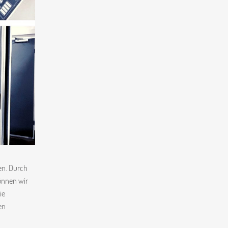
en. Durch
können wir
ie
en