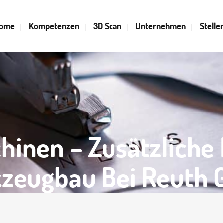
ome
Kompetenzen
3D Scan
Unternehmen
Stelle
ZGUSS TECHNICUM
BEARBEITUNGSGRÖSSEN
NENLISTE SPRITZGUSS
UNSERE BEARBEITUNGSVER
CNC-FRÄSEN (BIS 5 ACHSEN)
hinen – Zusätzliche 
CNC-DREHEN
zeugbau Bei Reuth
DRAHTERODIEREN
LASERAUFTRAGSCHWEISSEN
SENKERODIEREN