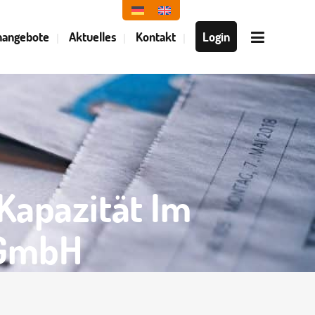
nangebote
Aktuelles
Kontakt
Login
KOMPLETTE SONDERMASCHINEN
UND VORRICHTUNGSBAU
FAHREN
SYSTEMPARTNER
Kapazität Im
 GmbH