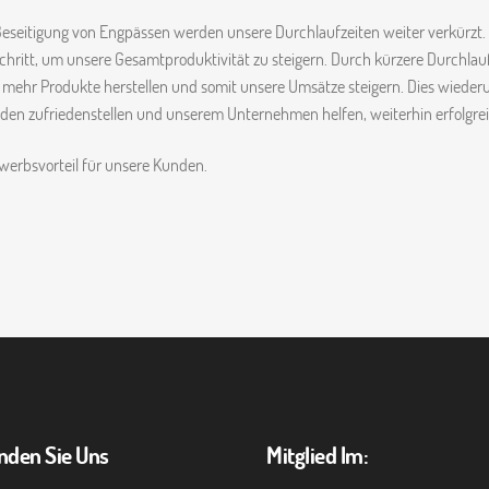
eseitigung von Engpässen werden unsere Durchlaufzeiten weiter verkürzt. D
chritt, um unsere Gesamtproduktivität zu steigern. Durch kürzere Durchlau
 mehr Produkte herstellen und somit unsere Umsätze steigern. Dies wieder
en zufriedenstellen und unserem Unternehmen helfen, weiterhin erfolgreic
werbsvorteil für unsere Kunden.
inden Sie Uns
Mitglied Im: