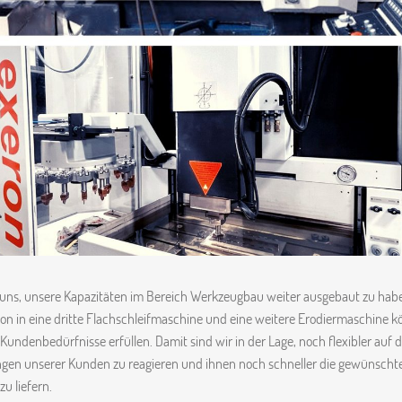
 uns, unsere Kapazitäten im Bereich Werkzeugbau weiter ausgebaut zu hab
tion in eine dritte Flachschleifmaschine und eine weitere Erodiermaschine 
undenbedürfnisse erfüllen. Damit sind wir in der Lage, noch flexibler auf d
gen unserer Kunden zu reagieren und ihnen noch schneller die gewünscht
zu liefern.