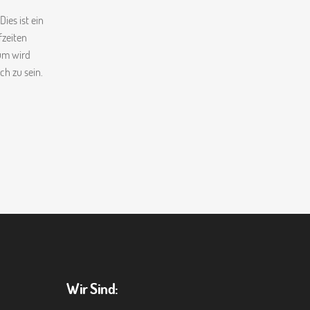
ies ist ein
fzeiten
um wird
h zu sein.
Wir Sind: